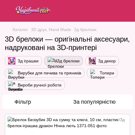
Каталог
3D друк, Hand Made
3д брелоки
3D брелоки — оригінальні аксесуари,
надруковані на 3D-принтері
3д іграшки
3д брелоки
3д декор
Вирубки для печива та пряників
Топери
Вироби ручної роботи
Фільтр
За популярністю