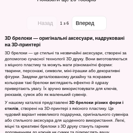
Назад
Вперед
1
з 6
3D брелоки — оригінальні аксесуари, надруковані
на 3D-принтері
3D брелоки — це стильні та незвичайні аксесуари, створені за
допомогою сучасної технології 3D друку. Вони виготовляються
з міцного пластику та можуть мати різноманітні форми:
тварини, персонажі, символи, міні-іграшки або декоративні
фігурки. Завдяки деталізованому дизайну та яскравим
кольорам такі брелоки виглядають ефектно й одразу
привертають увагу. Їх зручно використовувати для ключів,
рюкзаків, сумок або як маленький сувенір.
У нашому каталозі представлені
3D брелоки різних форм і
стилів
, створені на 3D-принтері з якісного пластику. Це
чудовий варіант невеликого подарунка, оригінального сувеніра
або стильного аксесуара для щоденного використання. Легкі,
міцні та креативні брелоки з 3D друку стануть гарним
доповненням до ключів чи сумки та підкреслять вашу