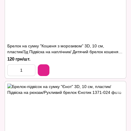
Брелок на сумку "Кошеня з морозивом" 3D, 10 см,
пластик/3д Підвіска на наплічник/ Дитячий брелок кошеня
на 3д принтері
120 грн/шт.