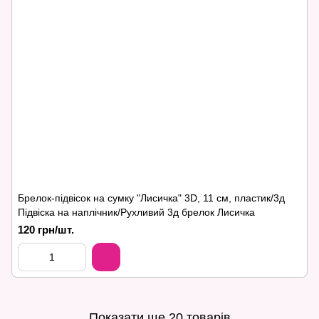
Брелок-підвісок на сумку "Лисичка" 3D, 11 см, пластик/3д
Підвіска на наплічник/Рухливий 3д брелок Лисичка
120 грн/шт.
Показати ще 20 товарів