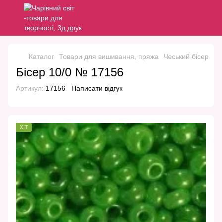
Каталог
Товари для вишивання, пряжа
Чеський бісер
Че
Бісер 10/0 № 17156
Артикул:
17156
Написати відгук
ХІТ