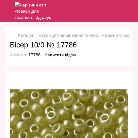
Каталог
Товари для вишивання, пряжа
Чеський бісер
Че
Бісер 10/0 № 17786
Артикул:
17786
Написати відгук