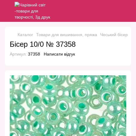
Каталог
Товари для вишивання, пряжа
Чеський бісер
Че
Бісер 10/0 № 37358
Артикул:
37358
Написати відгук