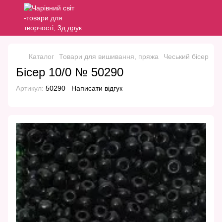
Каталог
Товари для вишивання, пряжа
Чеський бісер
Че
Бісер 10/0 № 50290
Артикул:
50290
Написати відгук