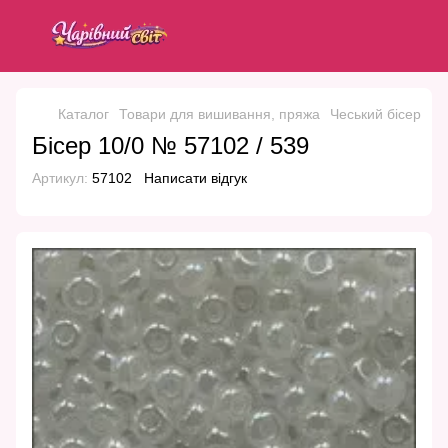
Каталог
Товари для вишивання, пряжа
Чеський бісер
Че
Бісер 10/0 № 57102 / 539
Артикул:
57102
Написати відгук