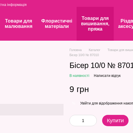
ктна інформація
Товари для
Товари для
Флористичні
Різдв
вишивання,
малювання
матеріали
аксес
пряжа
Головна
Каталог
Товари для виши
Бісер 10/0 № 87010
Бісер 10/0 № 870
В наявності
Написати відгук
9 грн
Увійти
для відображення накоп
%
Купити