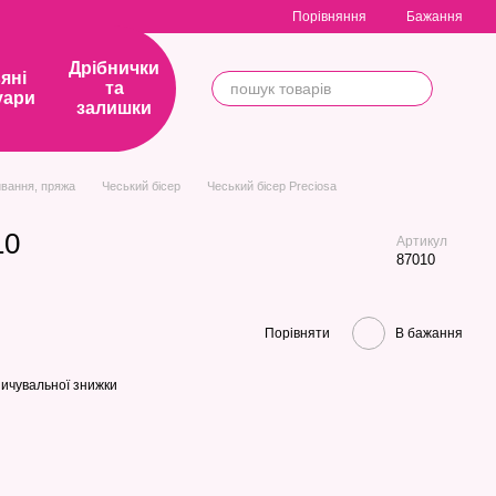
Порівняння
Бажання
Дрібнички
яні
та
уари
залишки
вання, пряжа
Чеський бісер
Чеський бісер Preciosa
10
Артикул
87010
Порівняти
В бажання
ичувальної знижки