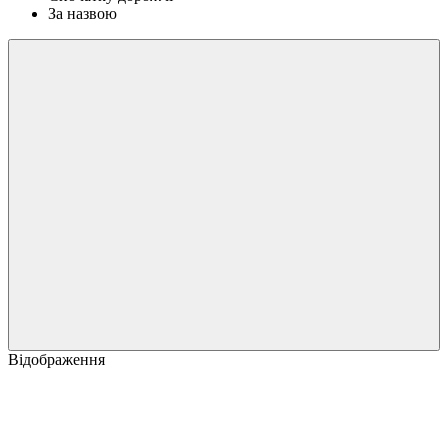
За назвою
Відображення