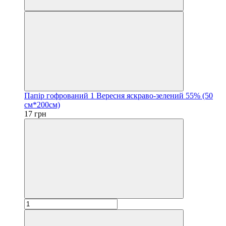
Папір гофрований 1 Вересня яскраво-зелений 55% (50
см*200см)
17 грн