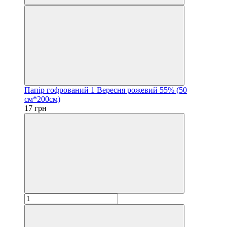
Папір гофрований 1 Вересня рожевий 55% (50
см*200см)
17 грн