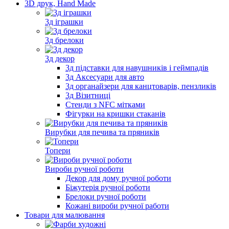
3D друк, Hand Made
3д іграшки
3д брелоки
3д декор
3д підставки для навушників і геймпадів
3д Аксесуари для авто
3д органайзери для канцтоварів, пензликів
3д Візитниці
Стенди з NFC мітками
Фігурки на кришки стаканів
Вирубки для печива та пряників
Топери
Вироби ручної роботи
Декор для дому ручної роботи
Біжутерія ручної роботи
Брелоки ручної роботи
Кожані вироби ручної работи
Товари для малювання