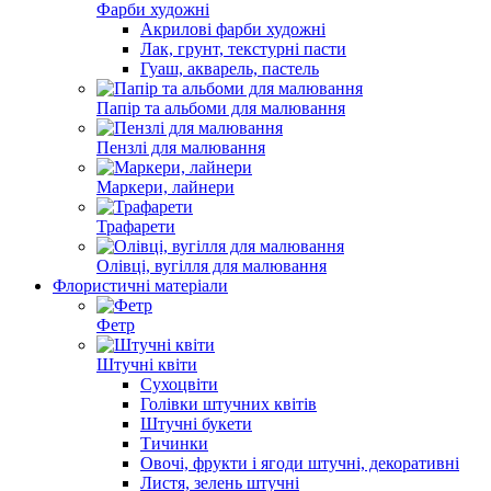
Фарби художні
Акрилові фарби художні
Лак, грунт, текстурні пасти
Гуаш, акварель, пастель
Папір та альбоми для малювання
Пензлі для малювання
Маркери, лайнери
Трафарети
Олівці, вугілля для малювання
Флористичні матеріали
Фетр
Штучні квіти
Сухоцвіти
Голівки штучних квітів
Штучні букети
Тичинки
Овочі, фрукти і ягоди штучні, декоративні
Листя, зелень штучні