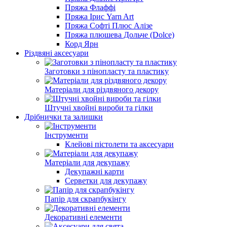
Пряжа Флаффі
Пряжа Ірис Yarn Art
Пряжа Софті Плюс Алізе
Пряжа плюшева Дольче (Dolce)
Корд Ярн
Різдвяні аксесуари
Заготовки з пінопласту та пластику
Матеріали для різдвяного декору
Штучні хвойні вироби та гілки
Дрібнички та залишки
Інструменти
Клейові пістолети та аксесуари
Матеріали для декупажу
Декупажні карти
Серветки для декупажу
Папір для скрапбукінгу
Декоративні елементи