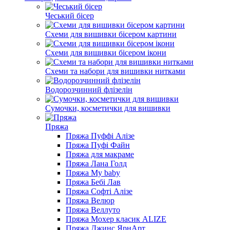
Чеський бісер
Схеми для вишивки бісером картини
Схеми для вишивки бісером ікони
Схеми та набори для вишивки нитками
Водорозчинний флізелін
Сумочки, косметички для вишивки
Пряжа
Пряжа Пуффі Алізе
Пряжа Пуфі Файн
Пряжа для макраме
Пряжа Лана Голд
Пряжа My baby
Пряжа Бебі Лав
Пряжа Софті Алізе
Пряжа Велюр
Пряжа Веллуто
Пряжа Мохер класик ALIZE
Пряжа Джинс ЯрнАрт