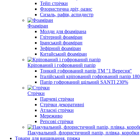
Тейп стрічки
Флористична дріт, оазис
Сизаль, рафія, аспидистр
Фоаміран
Молди для фоамірана
Глітерний фоаміран
Іранський фоаміран
Зефірний фоаміран
Китайський фоаміран
Кріпований і гофрований папір
Тонкий гофрований папір ТМ "1 Вересня"
Італійський кріпований гофрований папір 180 г
Папір гофрований щільний SANTI 230%
Стрічки
Парчеві стрічки
Стрічки декоративні
Атласні стрічки
Мереживо
Репсові стрічки
Пакувальний, флористичний папір, плівка, коробки
Товари для вишивання, пряжа