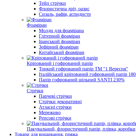
Тейп стрічки
Флористична дріт, оазис
Сизаль, рафія, аспидистр
Фоаміран
Молди для фоамірана
Глітерний фоаміран
Іранський фоаміран
Зефірний фоаміран
Китайський фоаміран
Кріпований і гофрований папір
Тонкий гофрований папір ТМ "1 Вересня"
Італійський кріпований гофрований папір 180 г
Папір гофрований щільний SANTI 230%
Стрічки
Парчеві стрічки
Стрічки декоративні
Атласні стрічки
Мереживо
Репсові стрічки
Пакувальний, флористичний папір, плівка, коробки
Товари для вишивання, пряжа