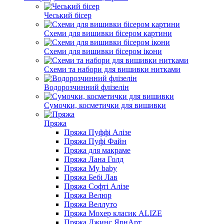
Чеський бісер
Схеми для вишивки бісером картини
Схеми для вишивки бісером ікони
Схеми та набори для вишивки нитками
Водорозчинний флізелін
Сумочки, косметички для вишивки
Пряжа
Пряжа Пуффі Алізе
Пряжа Пуфі Файн
Пряжа для макраме
Пряжа Лана Голд
Пряжа My baby
Пряжа Бебі Лав
Пряжа Софті Алізе
Пряжа Велюр
Пряжа Веллуто
Пряжа Мохер класик ALIZE
Пряжа Джинс ЯрнАрт