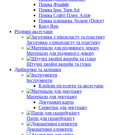
Пряжа Флаффі
Пряжа Ірис Yarn Art
Пряжа Софті Плюс Алізе
Пряжа плюшева Дольче (Dolce)
Корд Ярн
Різдвяні аксесуари
Заготовки з пінопласту та пластику
Матеріали для різдвяного декору
Штучні хвойні вироби та гілки
Дрібнички та залишки
Інструменти
Клейові пістолети та аксесуари
Матеріали для декупажу
Декупажні карти
Серветки для декупажу
Папір для скрапбукінгу
Декоративні елементи