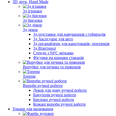
3D друк, Hand Made
3д іграшки
3д брелоки
3д декор
3д підставки для навушників і геймпадів
3д Аксесуари для авто
3д органайзери для канцтоварів, пензликів
3д Візитниці
Стенди з NFC мітками
Фігурки на кришки стаканів
Вирубки для печива та пряників
Топери
Вироби ручної роботи
Декор для дому ручної роботи
Біжутерія ручної роботи
Брелоки ручної роботи
Кожані вироби ручної работи
Товари для малювання