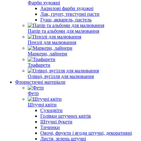
Фарби художні
Акрилові фарби художні
Лак, грунт, текстурні пасти
Гуаш, акварель, пастель
Папір та альбоми для малювання
Пензлі для малювання
Маркери, лайнери
Трафарети
Олівці, вугілля для малювання
Флористичні матеріали
Фетр
Штучні квіти
Сухоцвіти
Голівки штучних квітів
Штучні букети
Тичинки
Овочі, фрукти і ягоди штучні, декоративні
Листя, зелень штучні